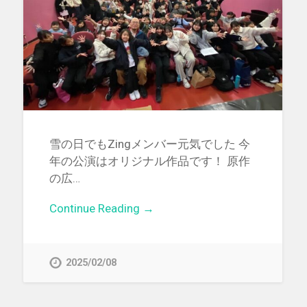
雪の日でもZingメンバー元気でした 今
年の公演はオリジナル作品です！ 原作
の広…
Continue Reading →
2025/02/08