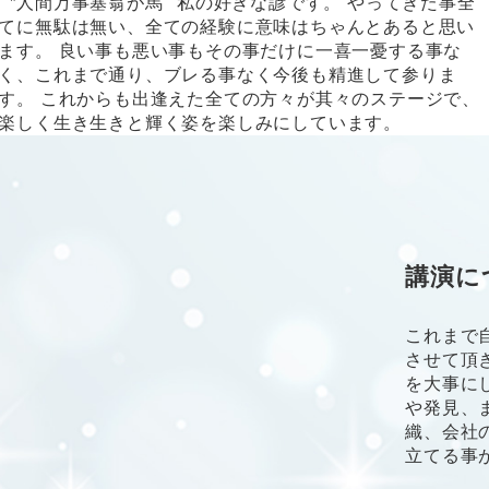
〝人間万事塞翁が馬'' 私の好きな諺です。 やってきた事全
てに無駄は無い、全ての経験に意味はちゃんとあると思い
ます。 良い事も悪い事もその事だけに一喜一憂する事な
く、これまで通り、ブレる事なく今後も精進して参りま
す。 これからも出逢えた全ての方々が其々のステージで、
楽しく生き生きと輝く姿を楽しみにしています。
講演に
これまで
させて頂
を大事に
や発見、
織、会社
立てる事