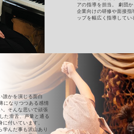
アの指導を担当。 劇団
企業向けの研修や面接指
ップを幅広く指導してい
い誰かを演じる面白
希薄になりつつある感情
い。そんな思いで頑張
リした滑舌、声量と通る
身に付いています。
ら学んだ事も沢山あり