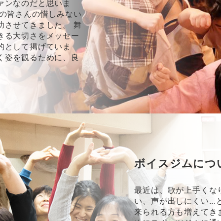
ァンなのだと思いま
者の皆さんの惜しみない
功させてきました。 舞
きる大切さをメッセー
的として掲げていま
く姿を観るために、良
ボイスジムにつ
最近は、歌が上手くな
い、声が出しにくい..
来られる方も増えてき