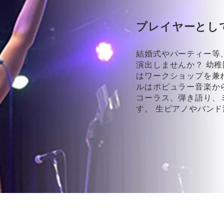
プレイヤーとし
結婚式やパーティー等
演出しませんか？ 幼
はワークショップを兼
ルはポピュラー音楽か
コーラス、弾き語り、
す。 生ピアノやバン