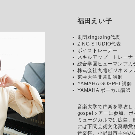
福田えい子
劇団zing♪zing代表
ZING STUDIO代表
ボイストレーナー
スキルアップ・トレーナ
総合学園ヒューマンアカ
株式会社九電ビジネスフ
東亜大学非常勤講師
YAMAHA GOSPEL講師
YAMAHA ボーカル講師
音楽大学で声楽を専攻し
gospelツアーに参加
ミュージカルでは広島、熊
には下関芸術文化奨励賞
音楽祭、小野田市主催の