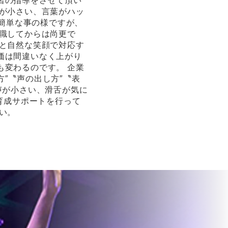
習の指導をさせて頂い
声が小さい、言葉がハッ
 簡単な事の様ですが、
就職してからは尚更で
リと自然な笑顔で対応す
価は間違いなく上がり
も変わるのです。 企業
″〝声の出し方″〝表
声が小さい、滑舌が気に
の育成サポートを行って
い。