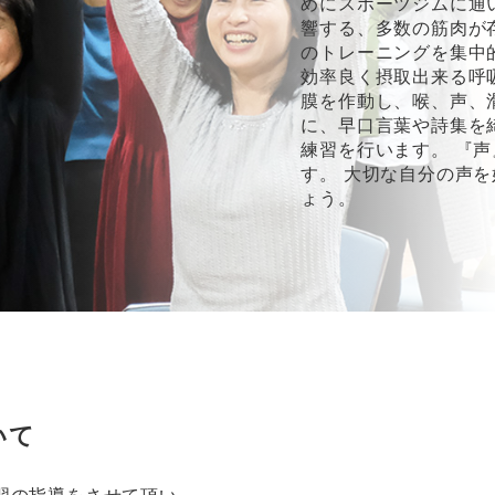
めにスポーツジムに通
響する、多数の筋肉が
のトレーニングを集中
効率良く摂取出来る呼
膜を作動し、喉、声、
に、早口言葉や詩集を
練習を行います。 『
す。 大切な自分の声
ょう。
いて