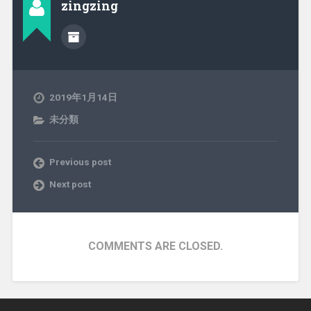
zingzing
2019年1月14日
未分類
Previous post
Next post
COMMENTS ARE CLOSED.