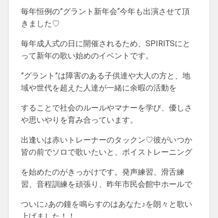
毎年恒例の”グラント新年会“今年も出演させて頂
きました♡
毎年成人式の日に開催されるため、SPIRITSにと
って新年の歌い始めのイベントです。
”グラント”は障害のある子供達や大人の方と、地
域や世代を超えた人達が一緒に余暇の活動を
することで社会のルールやマナーを学び、優しさ
や思いやりを育み合っています。
出逢いは赤いトレーナーのタックン♡彼がいつか
皆の前でソロで歌いたいと、ボイストレーニング
を始めたのがきっかけです。発声練習、滑舌練
習、音程訓練を頑張り、昨年市民会館中ホールで
ついに♪あの鐘を鳴らすのはあなた♪を朗々と歌い
上げました！！