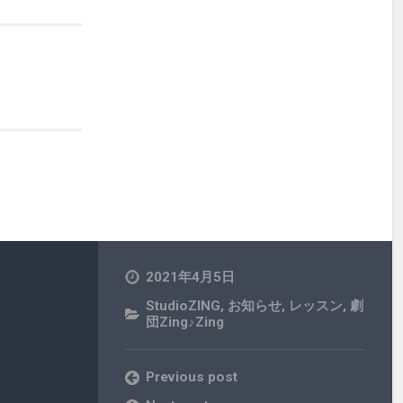
2021年4月5日
StudioZING
,
お知らせ
,
レッスン
,
劇
団Zing♪Zing
Previous post