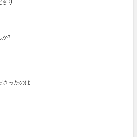
ださり
か?
ださったのは